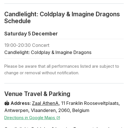
kopen voor een grote groep (30+ gasten)? klik dan
hier
Candlelight: Coldplay & Imagine Dragons
🎻 Bekijk alle Candlelight-concerten in Antwerpen
Schedule
🎁 Koop hier een cadeaubon voor je vrienden en
familie! Programma Coldplay - Clocks Coldplay -
Saturday 5 December
Something Just Like This Imagine Dragons - Radioactive
19:00
-
20:30
Concert
Coldplay - Adventure of a Lifetime Coldplay - Fix you
Candlelight: Coldplay & Imagine Dragons
Imagine Dragons - Natural Imagine Dragons - Next to
Me Coldplay - The Scientist Imagine Dragons - Follow
Please be aware that all performances listed are subject to
You Imagine Dragons - Bad Liar Imagine Dragons -
change or removal without notification.
Believer Coldplay - Sky Full of Stars Coldplay - Viva la
Vida Coldplay - My Universe Artieste Piano - Michelle
Lynne
Venue Travel & Parking
🏟️
Address
:
Zaal AthenA
,
11 Franklin Rooseveltplaats
,
Antwerpen
,
Vlaanderen
,
2060
,
Belgium
Directions in Google Maps