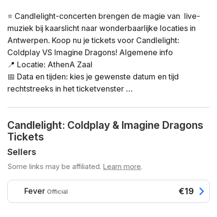
⭐ Candlelight-concerten brengen de magie van live-
muziek bij kaarslicht naar wonderbaarlijke locaties in
Antwerpen. Koop nu je tickets voor Candlelight:
Coldplay VS Imagine Dragons! Algemene info
📍 Locatie: AthenA Zaal
📅 Data en tijden: kies je gewenste datum en tijd
rechtstreeks in het ticketvenster
⏳ Duur: 60 minuten. De deuren gaan 60 minuten van
tevoren open en binnenkomst na aanvang is niet
Candlelight: Coldplay & Imagine Dragons
toegestaan
Tickets
👤 Minimumleeftijd: 8 jaar en ouder. Alle kinderen jonger
dan 16 moeten begeleid worden door een volwassene
Sellers
♿ Toegankelijkheid: de zaal is rolstoeltoegankelijk
Some links may be affiliated.
Learn more
.
❓ Veelgestelde vragen over dit evenement vind je hier
🪑 Zitplaatsen worden per zone toegewezen volgens
Fever
€19
Official
de volgorde van binnenkomst
🕯️ Wil je een privéconcert boeken of reguliere tickets