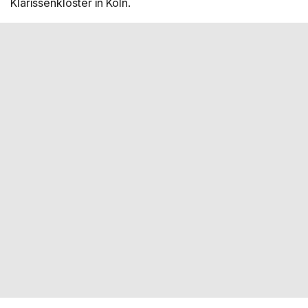
Klarissenkloster in Köln.
Streichquartett. Sitzplan