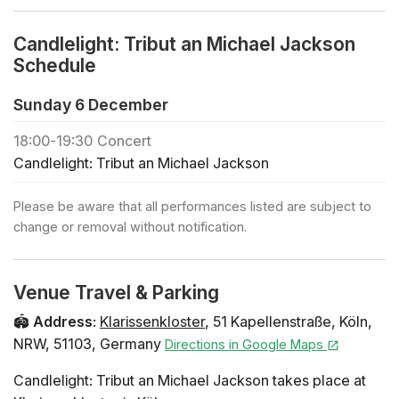
👤 Altersbeschränkung: Kein Zutritt unter 8 Jahren.
Zutritt unter 16 Jahren nur in Begleitung einer
Candlelight: Tribut an Michael Jackson
erwachsenen Person
Schedule
♿ Barrierefreiheit: barrierefrei
❓ Du kannst die FAQ zu diesem Event hier nachlesen
Sunday 6 December
🪑 Freie Platzwahl bei der Ankunft innerhalb der
18:00
-
19:30
Concert
gebuchten Zone
Candlelight: Tribut an Michael Jackson
🕯️ Wenn du ein privates Konzert buchen oder reguläre
Tickets für eine Großgruppe (+30 Personen) kaufen
Please be aware that all performances listed are subject to
möchtest, klicke hier
change or removal without notification.
🎻 Entdecke alle Candlelight-Konzerte in Köln
🎁 Klicke hier , um deine Liebsten mit einem
Geschenkgutschein zu überraschen Vorläufiges
Venue Travel & Parking
Programm I Want You Back Rock With You Human
Nature Billie Jean Say Say Say We Are the World Man in
🏟️
Address
:
Klarissenkloster
,
51 Kapellenstraße
,
Köln
,
the Mirror Smooth Criminal Black or White Heal the
NRW
,
51103
,
Germany
Directions in Google Maps
World Remember the Time Bad Earth Song They Don't
Candlelight: Tribut an Michael Jackson takes place at
Really Care About Us Thriller Künstler:innen Es spielt ein