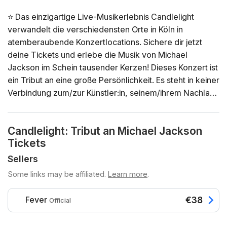
⭐ Das einzigartige Live-Musikerlebnis Candlelight
verwandelt die verschiedensten Orte in Köln in
atemberaubende Konzertlocations. Sichere dir jetzt
deine Tickets und erlebe die Musik von Michael
Jackson im Schein tausender Kerzen! Dieses Konzert ist
ein Tribut an eine große Persönlichkeit. Es steht in keiner
Verbindung zum/zur Künstler:in, seinem/ihrem Nachlass
oder seinen/ihren offiziellen Vertreter:innen und wird
von diesen weder unterstützt noch gesponsert.
Candlelight: Tribut an Michael Jackson
Allgemeine Informationen
Tickets
📍 Ort: Klarissenkloster
📅 Datum und Uhrzeit: Wähle deine gewünschte Option
Sellers
direkt in der Ticketauswahl
Some links may be affiliated.
Learn more
.
⏳ Dauer: 60 Minuten. Es ist keine Pause vorgesehen.
Einlass ist 30 Minuten vor Beginn des Konzerts. Ein
Fever
€38
Official
verspäteter Einlass nach Konzertbeginn ist nicht
möglich!