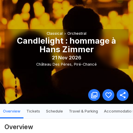
Classical
Orchestral
Candlelight : hommage à
Hans Zimmer
21 Nov 2026
Château Des Pères
,
Piré-Chancé
Overview
Tickets
Schedule
Travel & Parking
Accommodatio
Overview