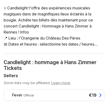
⭐ Candlelight t'offre des expériences musicales
magiques dans de magnifiques lieux éclairés à la
bougie. Achète tes billets dès maintenant pour ce
concert Candlelight : Hommage à Hans Zimmer à
Rennes ! Infos
📍 Lieu : l'Orangerie du Château Des Pères
📅 Dates et heures : sélectionne tes dates / heures
directement dans le sélecteur de billets
⏳ Durée : 60 minutes environ. Les portes ouvrent 30
Candlelight : hommage à Hans Zimmer
minutes avant le début du concert. Les retards ne
Tickets
seront pas permis
👤 Âge requis : à partir de 8 ans. Les spectateurs de
Sellers
moins de 16 ans doivent être accompagné par un
Some links may be affiliated.
Learn more
.
adulte
♿ Accessibilité : accès PMR disponible pour cet
Fever
€19
Official
événement
❓ Consulte la FAQ de cet événement ici