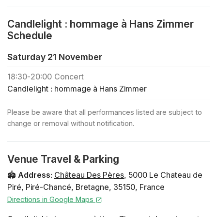
🪑 Les places sont assignées par ordre d’arrivée, selon
la catégorie réservée
Candlelight : hommage à Hans Zimmer
🕯️ Si tu souhaites réserver un concert privé ou acheter
Schedule
des billets standards pour un grand groupe (+30
personnes), clique ici
Saturday 21 November
🎻 Découvre tous les concerts Candlelight à Rennes
18:30
-
20:00
Concert
🎁 Offre une carte-cadeau à tes amis et à ta famille en
Candlelight : hommage à Hans Zimmer
cliquant ici
Please be aware that all performances listed are subject to
Programme
Time de Inception This Land de Le Roi Lion
change or removal without notification.
Zooster's Breakout de Madagascar Supermarine de
Dunkerque Honor de L'Enfer du Pacifique A Dark Knight
de The Dark Knight : Le Chevalier noir Suite de Wonder
Venue Travel & Parking
Woman Cornfield Chase de Interstellar Suite de Dune
Gladiator Suite Discombobulate de Sherlock Holmes
🏟️
Address
:
Château Des Pères
,
5000 Le Chateau de
Suite de Pirates des Caraïbes Flight de Man of Steel
Piré
,
Piré-Chancé
,
Bretagne
,
35150
,
France
Artistes Quatuor à cordes - Ensemble Paname Plan de
Directions in Google Maps
la salle