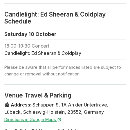
❓ Du kannst die FAQ zu diesem Event hier nachlesen
🪑 Freie Platzwahl bei der Ankunft innerhalb der
Candlelight: Ed Sheeran & Coldplay
gebuchten Zone
Schedule
🕯️ Wenn du ein privates Konzert buchen oder reguläre
Tickets für eine Großgruppe (+30 Personen) kaufen
Saturday 10 October
möchtest, klicke hier
18:00
-
19:30
Concert
🎻 Entdecke alle Candlelight-Konzerte in Lübeck
Candlelight: Ed Sheeran & Coldplay
🎁 Klicke hier , um deine Liebsten mit einem
Geschenkgutschein zu überraschen Vorläufiges
Please be aware that all performances listed are subject to
Programm Coldplay - Clocks Coldplay - Something
change or removal without notification.
Just Like This Ed Sheeran - Bad Habits Coldplay -
Adventure of a Lifetime Coldplay - Fix You Ed Sheeran
- Photograph Coldplay - The Scientist Coldplay -
Venue Travel & Parking
Feelslikeimfallinginlove Ed Sheeran - Shivers Ed
Sheeran - Perfect Coldplay - Viva la Vida Ed Sheeran -
🏟️
Address
:
Schuppen 9
,
1A An der Untertrave
,
Give Me Love Coldplay - Sky Full of Stars Künstler:innen
Lübeck
,
Schleswig-Holstein
,
23552
,
Germany
„Streichquartett“ Sitzplan
Directions in Google Maps