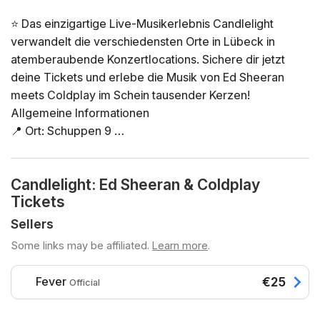
⭐ Das einzigartige Live-Musikerlebnis Candlelight
verwandelt die verschiedensten Orte in Lübeck in
atemberaubende Konzertlocations. Sichere dir jetzt
deine Tickets und erlebe die Musik von Ed Sheeran
meets Coldplay im Schein tausender Kerzen!
Allgemeine Informationen
📍 Ort: Schuppen 9
📅 Datum und Uhrzeit: Wähle deine gewünschte Option
direkt in der Ticketauswahl
Candlelight: Ed Sheeran & Coldplay
⏳ Dauer: 60 Minuten. Es ist keine Pause vorgesehen.
Tickets
Einlass ist 30 Minuten vor Beginn des Konzerts. Ein
verspäteter Einlass nach Konzertbeginn ist nicht
Sellers
möglich!
Some links may be affiliated.
Learn more
.
👤 Altersbeschränkung: Kein Zutritt unter 8 Jahren.
Zutritt unter 16 Jahren nur in Begleitung einer
Fever
€25
Official
erwachsenen Person
♿ Barrierefreiheit: rollstuhlgerecht