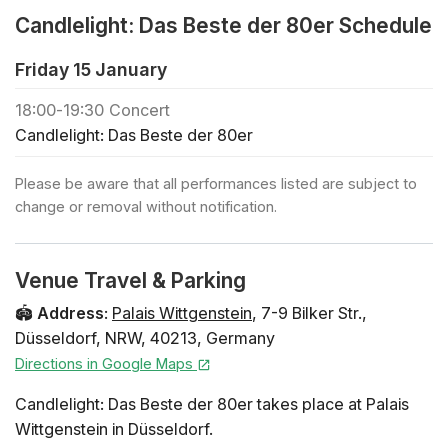
🪑 Freie Platzwahl bei der Ankunft innerhalb der
Candlelight: Das Beste der 80er Schedule
gebuchten Zone
🕯️ Wenn du ein privates Konzert buchen oder reguläre
Friday 15 January
Tickets für eine Großgruppe (+30 Personen) kaufen
möchtest, klicke hier
18:00
-
19:30
Concert
🎻 Entdecke alle Candlelight-Konzerte in Düsseldorf
Candlelight: Das Beste der 80er
🎁 Um deiner Familie oder deinen Freunden einen
Please be aware that all performances listed are subject to
Geschenkgutschein zu kaufen, klicke hier Vorläufiges
change or removal without notification.
Programm Don't Stop Believin' - Journey Eye of the
Tiger - Survivor Take on Me - a-ha Walking on Sunshine
- Katrina and the Waves Sweet Dreams (Are Made of
Venue Travel & Parking
This) - Eurythmics Girls Just Want to Have Fun - Cyndi
Lauper Wake Me Up Before You Go-Go - Wham! Sweet
🏟️
Address
:
Palais Wittgenstein
,
7-9 Bilker Str.
,
Child O' Mine - Guns n' Roses Africa - Toto Total Eclipse
Düsseldorf
,
NRW
,
40213
,
Germany
of the Heart - Bonnie Tyler Livin' on a Prayer - Bon Jovi
Directions in Google Maps
Künstler:innen 28.02.26: Es spielt das Chyl
Candlelight: Das Beste der 80er takes place at Palais
Streichquartett. 27.03.26: Es spielt das Emscher
Wittgenstein in Düsseldorf.
Streichquartett. 16.05.26: Es spielt das Chyl