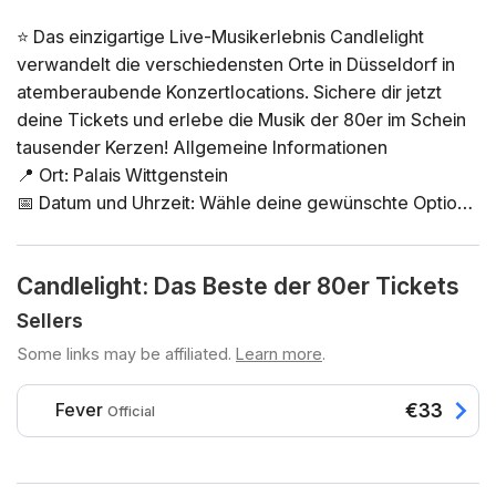
⭐ Das einzigartige Live-Musikerlebnis Candlelight
verwandelt die verschiedensten Orte in Düsseldorf in
atemberaubende Konzertlocations. Sichere dir jetzt
deine Tickets und erlebe die Musik der 80er im Schein
tausender Kerzen! Allgemeine Informationen
📍 Ort: Palais Wittgenstein
📅 Datum und Uhrzeit: Wähle deine gewünschte Option
direkt in der Ticketauswahl
⏳ Dauer: 60 Minuten. Es ist keine Pause vorgesehen.
Candlelight: Das Beste der 80er Tickets
Einlass ist 30 Minuten vor Beginn des Konzerts. Ein
verspäteter Einlass nach Konzertbeginn ist nicht
Sellers
möglich!
Some links may be affiliated.
Learn more
.
👤 Altersbeschränkung: Kein Zutritt unter 8 Jahren.
Zutritt unter 16 Jahren nur in Begleitung einer
Fever
€33
Official
erwachsenen Person
♿ Barrierefreiheit: nicht rollstuhlgerecht
❓ Du kannst die FAQ zu diesem Event hier nachlesen