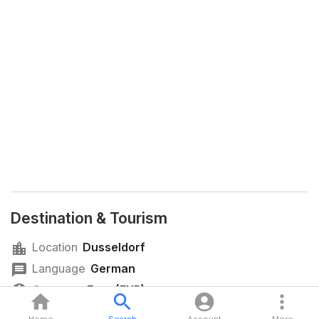
Destination & Tourism
Location
Dusseldorf
Language
German
Currency
Euro (EUR)
Time Zone
CEST (GMT+02:00)