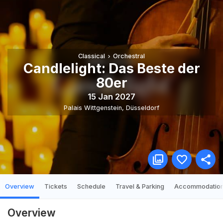
Classical
Orchestral
Candlelight: Das Beste der
80er
15 Jan 2027
Palais Wittgenstein
,
Düsseldorf
Overview
Tickets
Schedule
Travel & Parking
Accommodatio
Overview