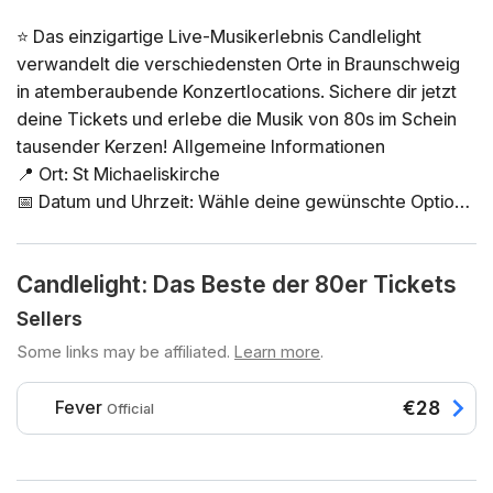
⭐ Das einzigartige Live-Musikerlebnis Candlelight
verwandelt die verschiedensten Orte in Braunschweig
in atemberaubende Konzertlocations. Sichere dir jetzt
deine Tickets und erlebe die Musik von 80s im Schein
tausender Kerzen! Allgemeine Informationen
📍 Ort: St Michaeliskirche
📅 Datum und Uhrzeit: Wähle deine gewünschte Option
direkt in der Ticketauswahl
⏳ Dauer: 60 Minuten. Es ist keine Pause vorgesehen.
Candlelight: Das Beste der 80er Tickets
Einlass ist 30 Minuten vor Beginn des Konzerts. Ein
verspäteter Einlass nach Konzertbeginn ist nicht
Sellers
möglich!
Some links may be affiliated.
Learn more
.
👤 Altersbeschränkung: Kein Zutritt unter 8 Jahren.
Zutritt unter 16 Jahren nur in Begleitung einer
Fever
€28
Official
erwachsenen Person
♿ Barrierefreiheit: rollstuhlgerecht (außer Toiletten)
❓ Du kannst die FAQ zu diesem Event hier nachlesen