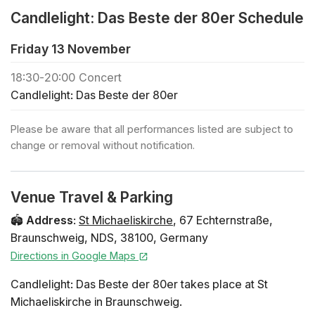
🪑 Freie Platzwahl bei der Ankunft innerhalb der
Candlelight: Das Beste der 80er Schedule
gebuchten Zone
🕯️ Wenn du ein privates Konzert buchen oder reguläre
Friday 13 November
Tickets für eine Großgruppe (+30 Personen) kaufen
möchtest, klicke hier
18:30
-
20:00
Concert
🎻 Entdecke alle Candlelight-Konzerte in Braunschweig
Candlelight: Das Beste der 80er
🎁 Um deiner Familie oder deinen Freunden einen
Please be aware that all performances listed are subject to
Geschenkgutschein zu kaufen, klicke hier Vorläufiges
change or removal without notification.
Programm Don't Stop Believin' - Journey Eye of the
Tiger - Survivor Take on Me - a-ha Walking on Sunshine
- Katrina and the Waves Sweet Dreams (Are Made of
Venue Travel & Parking
This) - Eurythmics Girls Just Want to Have Fun - Cyndi
Lauper Wake Me Up Before You Go-Go - Wham! Sweet
🏟️
Address
:
St Michaeliskirche
,
67 Echternstraße
,
Child O' Mine - Guns N' Roses Africa - Toto Total
Braunschweig
,
NDS
,
38100
,
Germany
Eclipse of the Heart - Bonnie Tyler Livin' on a Prayer -
Directions in Google Maps
Bon Jovi Künstler:innen 22.11.: Es spielt das Altum
Candlelight: Das Beste der 80er takes place at St
Streichquartett. 04.12.: Es spielt das Fiora
Michaeliskirche in Braunschweig.
Streichquartett. 17.12.: Es spielt das InCello Veritas