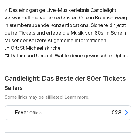
⭐ Das einzigartige Live-Musikerlebnis Candlelight
verwandelt die verschiedensten Orte in Braunschweig
in atemberaubende Konzertlocations. Sichere dir jetzt
deine Tickets und erlebe die Musik von 80s im Schein
tausender Kerzen! Allgemeine Informationen
📍 Ort: St Michaeliskirche
📅 Datum und Uhrzeit: Wähle deine gewünschte Option
direkt in der Ticketauswahl
⏳ Dauer: 60 Minuten. Es ist keine Pause vorgesehen.
Candlelight: Das Beste der 80er Tickets
Einlass ist 30 Minuten vor Beginn des Konzerts. Ein
verspäteter Einlass nach Konzertbeginn ist nicht
Sellers
möglich!
Some links may be affiliated.
Learn more
.
👤 Altersbeschränkung: Kein Zutritt unter 8 Jahren.
Zutritt unter 16 Jahren nur in Begleitung einer
Fever
€28
Official
erwachsenen Person
♿ Barrierefreiheit: rollstuhlgerecht (außer Toiletten)
❓ Du kannst die FAQ zu diesem Event hier nachlesen