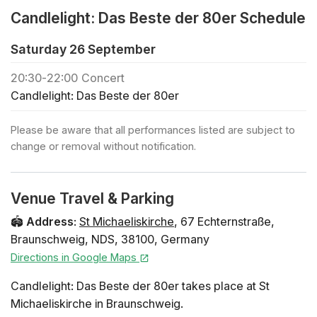
🪑 Freie Platzwahl bei der Ankunft innerhalb der
Candlelight: Das Beste der 80er Schedule
gebuchten Zone
🕯️ Wenn du ein privates Konzert buchen oder reguläre
Saturday 26 September
Tickets für eine Großgruppe (+30 Personen) kaufen
möchtest, klicke hier
20:30
-
22:00
Concert
🎻 Entdecke alle Candlelight-Konzerte in Braunschweig
Candlelight: Das Beste der 80er
🎁 Um deiner Familie oder deinen Freunden einen
Please be aware that all performances listed are subject to
Geschenkgutschein zu kaufen, klicke hier Vorläufiges
change or removal without notification.
Programm Don't Stop Believin' - Journey Eye of the
Tiger - Survivor Take on Me - a-ha Walking on Sunshine
- Katrina and the Waves Sweet Dreams (Are Made of
Venue Travel & Parking
This) - Eurythmics Girls Just Want to Have Fun - Cyndi
Lauper Wake Me Up Before You Go-Go - Wham! Sweet
🏟️
Address
:
St Michaeliskirche
,
67 Echternstraße
,
Child O' Mine - Guns N' Roses Africa - Toto Total
Braunschweig
,
NDS
,
38100
,
Germany
Eclipse of the Heart - Bonnie Tyler Livin' on a Prayer -
Directions in Google Maps
Bon Jovi Künstler:innen 22.11.: Es spielt das Altum
Candlelight: Das Beste der 80er takes place at St
Streichquartett. 04.12.: Es spielt das Fiora
Michaeliskirche in Braunschweig.
Streichquartett. 17.12.: Es spielt das InCello Veritas