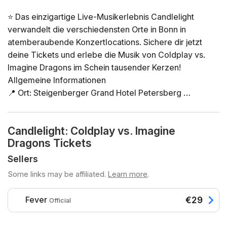
⭐ Das einzigartige Live-Musikerlebnis Candlelight
verwandelt die verschiedensten Orte in Bonn in
atemberaubende Konzertlocations. Sichere dir jetzt
deine Tickets und erlebe die Musik von Coldplay vs.
Imagine Dragons im Schein tausender Kerzen!
Allgemeine Informationen
📍 Ort: Steigenberger Grand Hotel Petersberg
📅 Datum und Uhrzeit: Wähle deine gewünschte Option
direkt in der Ticketauswahl
Candlelight: Coldplay vs. Imagine
⏳ Dauer: 60 Minuten. Es ist keine Pause vorgesehen.
Dragons Tickets
Einlass ist 30 Minuten vor Beginn des Konzerts. Ein
verspäteter Einlass nach Konzertbeginn ist nicht
Sellers
möglich!
Some links may be affiliated.
Learn more
.
👤 Altersbeschränkung: Kein Zutritt unter 8 Jahren.
Zutritt unter 16 Jahren nur in Begleitung einer
Fever
€29
Official
erwachsenen Person
♿ Barrierefreiheit: rollstuhlgerecht