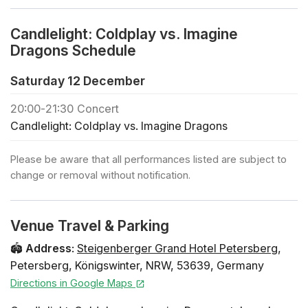
❓ Du kannst die FAQ zu diesem Event hier nachlesen
🪑 Freie Platzwahl bei der Ankunft innerhalb der
Candlelight: Coldplay vs. Imagine
gebuchten Zone
Dragons Schedule
🕯️ Wenn du ein privates Konzert buchen oder reguläre
Tickets für eine Großgruppe (+30 Personen) kaufen
Saturday 12 December
möchtest, klicke hier
20:00
-
21:30
Concert
🎻 Entdecke alle Candlelight-Konzerte in Bonn
Candlelight: Coldplay vs. Imagine Dragons
🎁 Klicke hier , um deine Liebsten mit einem
Geschenkgutschein zu überraschen Vorläufiges
Please be aware that all performances listed are subject to
Programm Coldplay - Clocks Imagine Dragons -
change or removal without notification.
Radioactive Coldplay - Adventure of a Lifetime
Coldplay - Fix You Imagine Dragons - Eyes Closed
Imagine Dragons - Thunder Coldplay - The Scientist
Venue Travel & Parking
Coldplay - feelslikeimfallinginlove Imagine Dragons -
Follow You Imagine Dragons - Bad Liar Imagine Dragons
🏟️
Address
:
Steigenberger Grand Hotel Petersberg
,
- Believer Coldplay - Sky Full of Stars Coldplay - Viva la
Petersberg
,
Königswinter
,
NRW
,
53639
,
Germany
Vida Künstler:innen Es spiel ein Streichquartett. Der
Directions in Google Maps
Name wird noch bekannt gegeben! Sitzplan