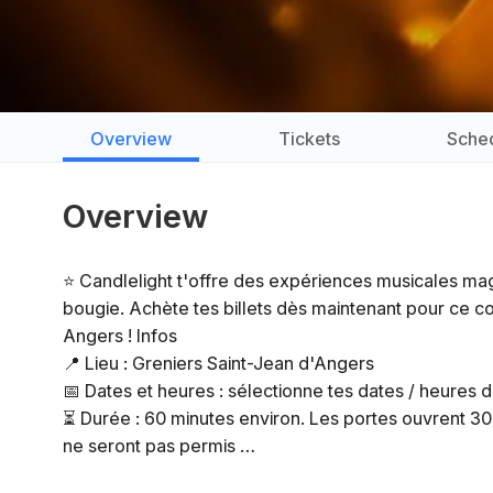
Overview
Tickets
Sche
Overview
⭐ Candlelight t'offre des expériences musicales mag
bougie. Achète tes billets dès maintenant pour ce c
Angers ! Infos
📍 Lieu : Greniers Saint-Jean d'Angers
📅 Dates et heures : sélectionne tes dates / heures 
⏳ Durée : 60 minutes environ. Les portes ouvrent 30
ne seront pas permis
👤 Âge requis : à partir de 8 ans. Les spectateurs 