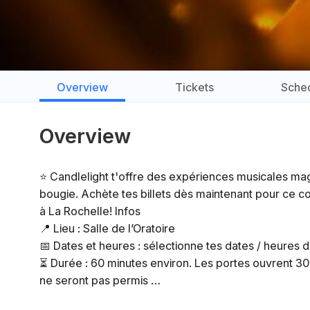
Overview
Tickets
Sche
Overview
⭐ Candlelight t'offre des expériences musicales mag
bougie. Achète tes billets dès maintenant pour ce c
à La Rochelle! Infos
📍 Lieu : Salle de l’Oratoire
📅 Dates et heures : sélectionne tes dates / heures 
⏳ Durée : 60 minutes environ. Les portes ouvrent 30
ne seront pas permis
👤 Âge requis : à partir de 8 ans. Les spectateurs 