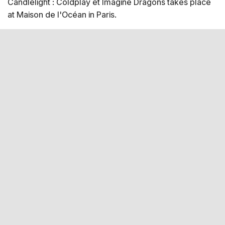
Candlelight : Coldplay et Imagine Dragons takes place
cordes - annoncé prochainement Plan de la salle
at Maison de l'Océan in Paris.