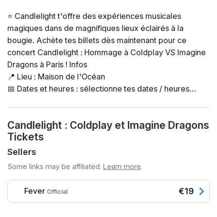
⭐ Candlelight t'offre des expériences musicales
magiques dans de magnifiques lieux éclairés à la
bougie. Achète tes billets dès maintenant pour ce
concert Candlelight : Hommage à Coldplay VS Imagine
Dragons à Paris ! Infos
📍 Lieu : Maison de l'Océan
📅 Dates et heures : sélectionne tes dates / heures
directement dans le sélecteur de billets
⏳ Durée : 60 minutes environ. Les portes ouvrent 45
Candlelight : Coldplay et Imagine Dragons
minutes avant le début du concert. Les retards ne
Tickets
seront pas permis
👤 Âge requis : à partir de 8 ans. Les spectateurs de
Sellers
moins de 16 ans doivent être accompagné par un
Some links may be affiliated.
Learn more
.
adulte
♿ Accessibilité : accès PMR disponible pour cet
Fever
€19
Official
événement
❓ Consulte la FAQ de cet événement ici