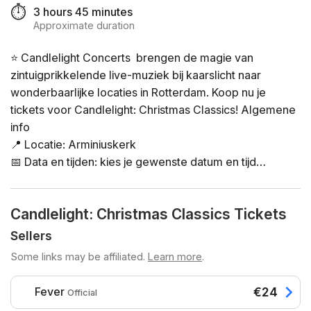
⏱️
3 hours 45 minutes
Approximate duration
⭐ Candlelight Concerts brengen de magie van
zintuigprikkelende live-muziek bij kaarslicht naar
wonderbaarlijke locaties in Rotterdam. Koop nu je
tickets voor Candlelight: Christmas Classics! Algemene
info
📍 Locatie: Arminiuskerk
📅 Data en tijden: kies je gewenste datum en tijd
rechtstreeks in het ticketvenster
⏳ Duur: 60 minuten. De deuren gaan 45 minuten van
Candlelight: Christmas Classics Tickets
tevoren open en binnenkomst na aanvang is niet
toegestaan
Sellers
👤 Minimumleeftijd: 8 jaar en ouder. Alle kinderen jonger
Some links may be affiliated.
Learn more
.
dan 16 moeten begeleid worden door een volwassene
♿ Toegankelijkheid: de zaal is rolstoeltoegankelijk
Fever
€24
Official
❓ Veelgestelde vragen over dit evenement vind je hier