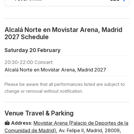
♿ Entradas PMR: contactar con sales@lasttour.org
🧒 Menores de edad: por favor, consulta la información
aquí
❓ Puedes consultar las preguntas frecuentes y sus
Alcalá Norte en Movistar Arena, Madrid
respuestas aquí Descripción ¡Prepárate para una noche
2027 Schedule
llena de emociones y buen rollo con Alcalá Norte en
Madrid! La banda llega al Movistar Arena para ofrecer
Saturday 20 February
un concierto memorable con un estilo único y una
20:30
-
22:00
Concert
energía contagiosa. No te pierdas este evento que
Alcalá Norte en Movistar Arena, Madrid 2027
promete ser uno de los imprescindibles del año. ¡Las
entradas son limitadas!
Please be aware that all performances listed are subject to
change or removal without notification.
Venue Travel & Parking
🏟️
Address
:
Movistar Arena (Palacio de Deportes de la
Comunidad de Madrid)
,
Av. Felipe II
,
Madrid
,
28009
,