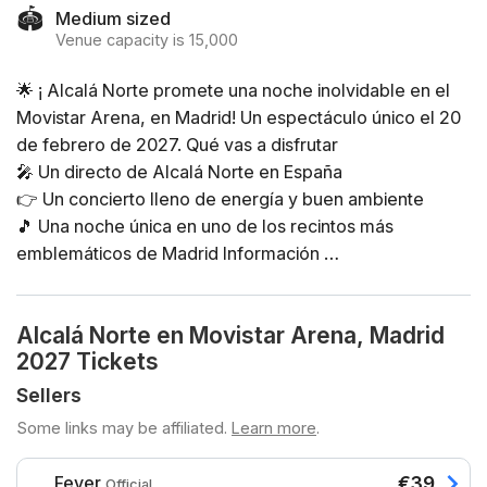
🏟️
Medium sized
Venue capacity is 15,000
🌟 ¡ Alcalá Norte promete una noche inolvidable en el
Movistar Arena, en Madrid! Un espectáculo único el 20
de febrero de 2027. Qué vas a disfrutar
🎤 Un directo de Alcalá Norte en España
👉 Un concierto lleno de energía y buen ambiente
🎵 Una noche única en uno de los recintos más
emblemáticos de Madrid Información
📅 Fecha: 20 de febrero de 2027
🕐 Hora: - Las puertas abren a las 19:00 - El concierto
Alcalá Norte en Movistar Arena, Madrid
empieza a las 20:30
2027 Tickets
📍 Lugar: Movistar Arena, Madrid
👉 Experiencia apta para su compra con el Bono
Sellers
Cultural Joven del Ministerio de Cultura y Deportes.
Some links may be affiliated.
Learn more
.
Puedes consultar las preguntas frecuentes al respecto
y sus respuestas aquí .
Fever
€39
Official