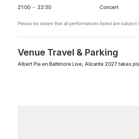
jueves 25 de junio a partir de las 10:00h en lasttour.
21:00
-
22:30
Concert
Please be aware that all performances listed are subject 
Venue Travel & Parking
Albert Pla en Baltimore Live, Alicante 2027 takes pla