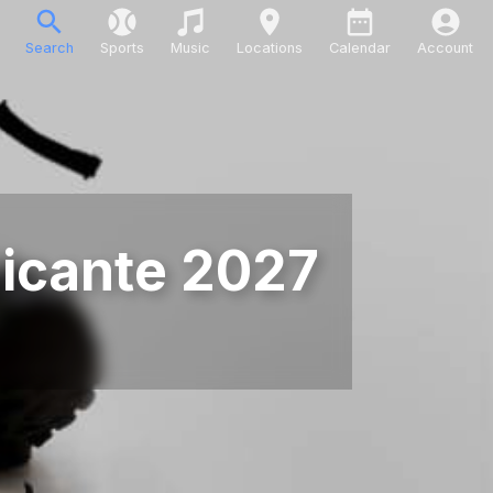
Search
Sports
Music
Locations
Calendar
Account
Alicante 2027