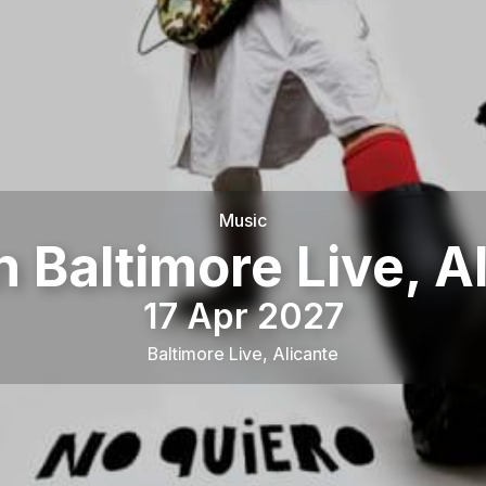
Music
n Baltimore Live, 
17 Apr 2027
Baltimore Live
,
Alicante