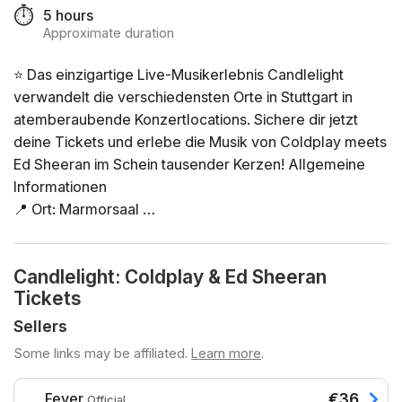
⏱️
5 hours
Approximate duration
⭐ Das einzigartige Live-Musikerlebnis Candlelight
verwandelt die verschiedensten Orte in Stuttgart in
atemberaubende Konzertlocations. Sichere dir jetzt
deine Tickets und erlebe die Musik von Coldplay meets
Ed Sheeran im Schein tausender Kerzen! Allgemeine
Informationen
📍 Ort: Marmorsaal
📅 Datum und Uhrzeit: Wähle deine gewünschte Option
direkt in der Ticketauswahl
Candlelight: Coldplay & Ed Sheeran
⏳ Dauer: 60 Minuten. Es ist keine Pause vorgesehen.
Tickets
Einlass ist 30 Minuten vor Beginn des Konzerts. Ein
verspäteter Einlass nach Konzertbeginn ist nicht
Sellers
möglich!
Some links may be affiliated.
Learn more
.
👤 Altersbeschränkung: Kein Zutritt unter 8 Jahren.
Zutritt unter 16 Jahren nur in Begleitung einer
Fever
€36
Official