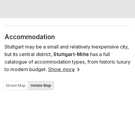
Streichquartett. Der Name wird noch bekannt gegeben
22. November: Es spielt ein Streichquartett. Der Name
wird noch bekannt gegeben 07. Dezember: Es spielt ein
Streichquartett. Der Name wird noch bekannt gegeben
Sitzplan
Accommodation
Stuttgart may be a small and relatively inexpensive city,
but its central district,
Stuttgart-Mitte
has a full
catalogue of accommodation types, from historic luxury
to modern budget.
Show more
Street Map
Hotels Map